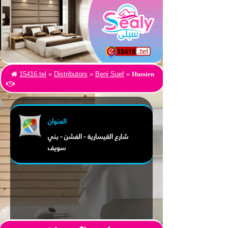
Hussien
15416.tel
»
Distributors
»
Beni Suef
»
العنوان
شارع القيسارية - الفشن - بني
سويف