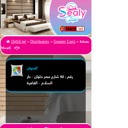
Islam
15416.tel
»
Distributors
»
Greater Cairo
»
Mwafi
العنوان
رقم : 92 شارع مصر حلوان – دار
السلام – القاهرة