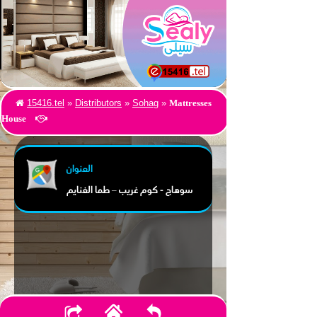
Mattresses
15416.tel
»
Distributors
»
Sohag
»
House
العنوان
سوهاج - كوم غريب – طما الغنايم