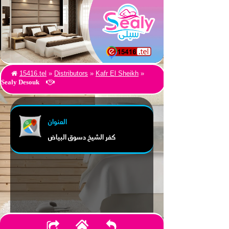
15416.tel
»
Distributors
»
Kafr El Sheikh
»
Sealy Desouk
العنوان
كفر الشيخ دسوق البياض