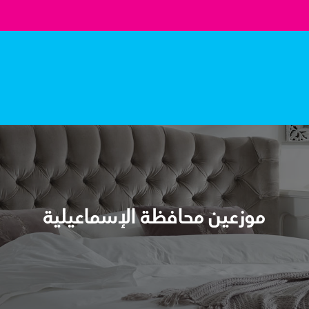
موزعين محافظة الإسماعيلية